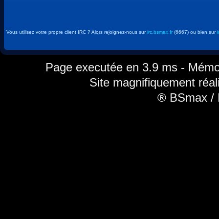
Vous utilisez votre propre client IRC ? Alors rejoignez-nous sur
irc.bsmax.fr
(6667) ou bien sur
Page executée en 3.9 ms - Mémoir
Site magnifiquement réal
® BSmax / 