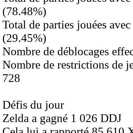
(
78.48%
)
Total de parties jouées avec
(
29.45%
)
Nombre de déblocages effec
Nombre de restrictions de j
728
Défis du jour
Zelda a gagné
1 026
DDJ
Cela lui a rapporté
85 610
X