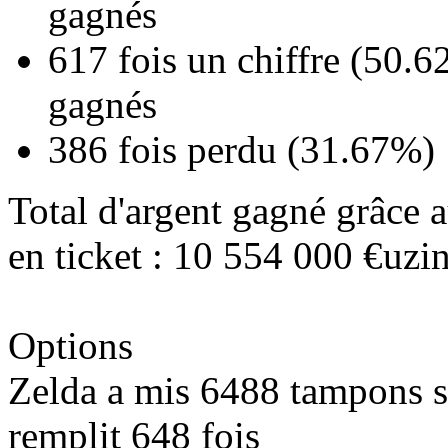
gagnés
617
fois un chiffre (
50.6
gagnés
386
fois perdu (
31.67%
)
Total d'argent gagné grâce a
en ticket :
10 554 000
€uzin
Options
Zelda a mis
6488
tampons sur
remplit
648
fois