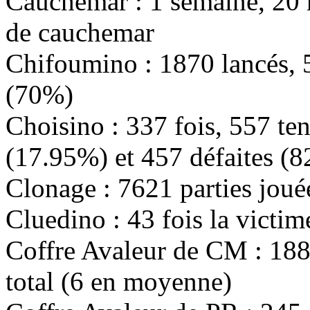
Cauchemar :
1 semaine, 20 
de cauchemar
Chifoumino :
1870
lancés,
(
70%
)
Choisino :
337
fois,
557
ten
(
17.95%
) et
457
défaites (
8
Clonage :
7621
parties joué
Cluedino :
43
fois la victim
Coffre Avaleur de CM :
18
total (
6
en moyenne)