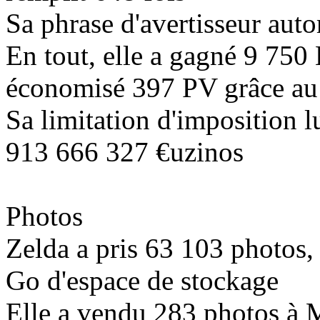
Sa phrase d'avertisseur auto
En tout, elle a gagné
9 750
B
économisé
397
PV grâce a
Sa limitation d'imposition l
913 666 327
€uzinos
Photos
Zelda a pris
63 103
photos, 
Go d'espace de stockage
Elle a vendu
283
photos à M