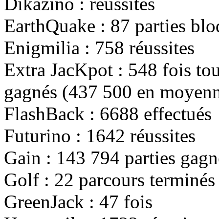
Dikazino :
réussites
EarthQuake :
87
parties blo
Enigmilia :
758
réussites
Extra JacKpot :
548
fois to
gagnés (
437 500
en moyenn
FlashBack :
6688
effectués
Futurino :
1642
réussites
Gain :
143 794
parties gagn
Golf :
22
parcours terminés
GreenJack :
47
fois