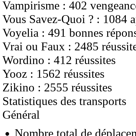
Vampirisme :
402
vengeance
Vous Savez-Quoi ? :
1084
a
Voyelia :
491
bonnes répon
Vrai ou Faux :
2485
réussit
Wordino :
412
réussites
Yooz :
1562
réussites
Zikino :
2555
réussites
Statistiques des transports
Général
Nombre total de déplacem