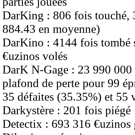
parties jouées
DarKing :
806
fois touché,
884.43
en moyenne)
DarKino :
4144
fois tombé s
€uzinos volés
DarK N-Gage :
23 990 000
plafond de perte pour
99
ép
35
défaites (
35.35%
) et
55
v
Darkystère :
201
fois piégé
Detectix :
693 316
€uzinos 