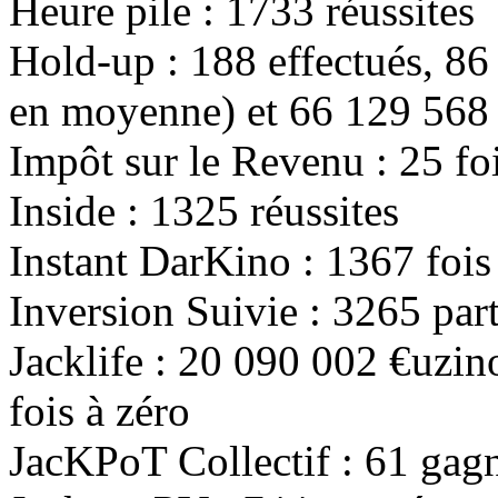
Heure pile :
1733
réussites
Hold-up :
188
effectués,
86
en moyenne) et
66 129 568
Impôt sur le Revenu :
25
fo
Inside :
1325
réussites
Instant DarKino :
1367
fois
Inversion Suivie :
3265
part
Jacklife :
20 090 002
€uzin
fois à zéro
JacKPoT Collectif :
61
gagn