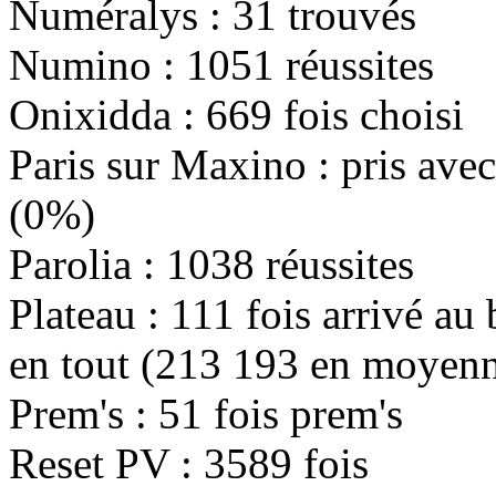
Numéralys :
31
trouvés
Numino :
1051
réussites
Onixidda :
669
fois choisi
Paris sur Maxino :
pris ave
(
0%
)
Parolia :
1038
réussites
Plateau :
111
fois arrivé au
en tout (
213 193
en moyenn
Prem's :
51
fois prem's
Reset PV :
3589
fois