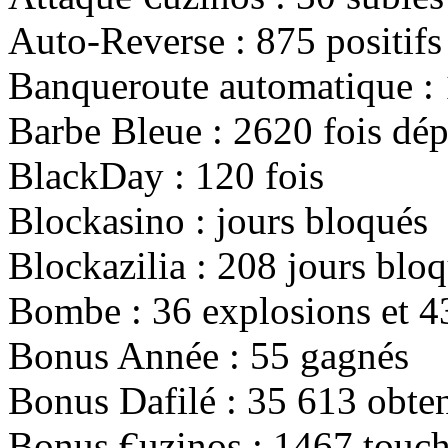
Auto-Reverse :
875
positifs
Banqueroute automatique :
Barbe Bleue :
2620
fois dép
BlackDay :
120
fois
Blockasino :
jours bloqués
Blockazilia :
208
jours bloq
Bombe :
36
explosions et
4
Bonus Année :
55
gagnés
Bonus Dafilé :
35 613
obten
Bonus €uzinos :
1467
touch