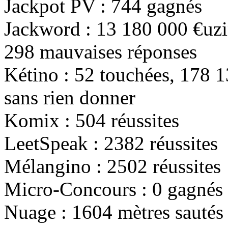
Jackpot PV :
744
gagnés
Jackword :
13 180 000
€uzi
298
mauvaises réponses
Kétino :
52
touchées,
178 1
sans rien donner
Komix :
504
réussites
LeetSpeak :
2382
réussites
Mélangino :
2502
réussites
Micro-Concours :
0
gagnés
Nuage :
1604
mètres sautés