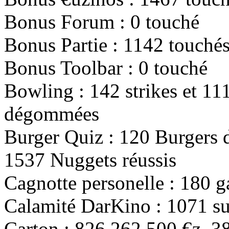
Bonus Forum :
0
touché
Bonus Partie :
1142
touché
Bonus Toolbar :
0
touché
Bowling :
142
strikes et
11
dégommées
Burger Quiz :
120
Burgers d
1537
Nuggets réussis
Cagnotte personelle :
180
g
Calamité DarKino :
1071
su
Carton :
826 262 500
€z,
3