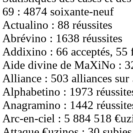
69 :
4874
soixante-neuf
Actualino :
88
réussites
Abrévino :
1638
réussites
Addixino :
66
acceptés,
55
f
Aide divine de MaXiNo :
3
Alliance :
503
alliances sur
Alphabetino :
1973
réussite
Anagramino :
1442
réussite
Arc-en-ciel :
5 884 518
€uzi
Attaque €uzinos :
30
subies