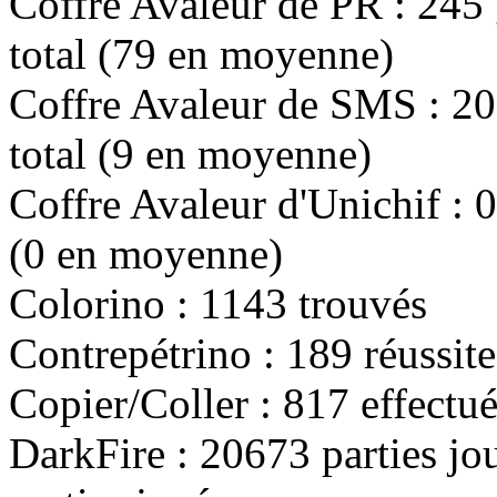
Coffre Avaleur de PR :
245
total (
79
en moyenne)
Coffre Avaleur de SMS :
20
total (
9
en moyenne)
Coffre Avaleur d'Unichif :
0
(
0
en moyenne)
Colorino :
1143
trouvés
Contrepétrino :
189
réussite
Copier/Coller :
817
effectué
DarkFire :
20673
parties jo