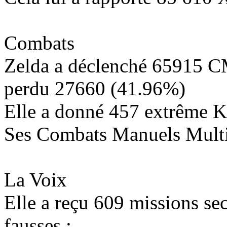
Combats
Zelda a déclenché
65915
CM
perdu
27660
(
41.96%
)
Elle a donné
457
extrême K
Ses Combats Manuels Mul
La Voix
Elle a reçu
609
missions sec
fausses :